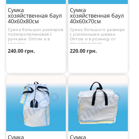
Сумка
Сумка
хозяйственная баул
хозяйственная баул
40x60x80см
40x60x70см
Сумка больших размеров
Сумка большого размера
полипропиленовая с
с усиленными швами.
ручками. Оптом и в
Оптом и в розницу от
розницу.
производителя.
240.00
грн.
220.00
грн.
Сумка
Сумка