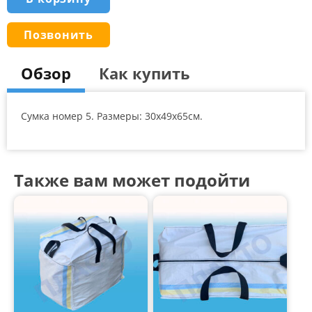
d
o
n
Позвонить
c
u
s
t
Обзор
Как купить
o
m
e
r
r
Сумка номер 5. Размеры: 30x49x65см.
a
t
i
n
g
s
Также вам может подойти