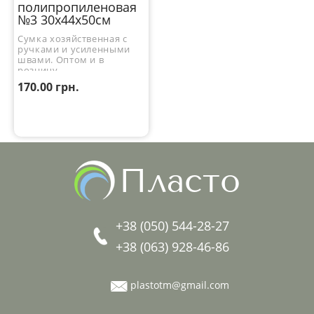
полипропиленовая
№3 30x44x50см
Сумка хозяйственная с
ручками и усиленными
швами. Оптом и в
розницу.
170.00
грн.
Пласто
+38 (050) 544-28-27
+38 (063) 928-46-86
plastotm@gmail.com