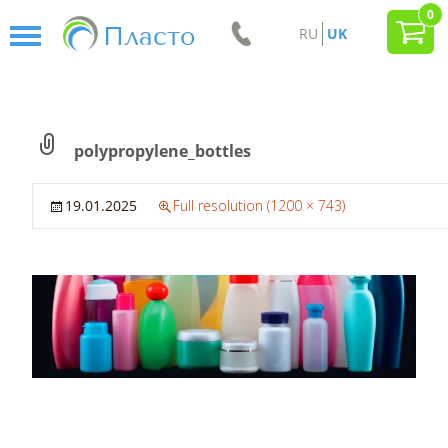
0
Пласто
RU
UK
polypropylene_bottles
←
→
Previous
Next
19.01.2025
Full resolution (1200 × 743)