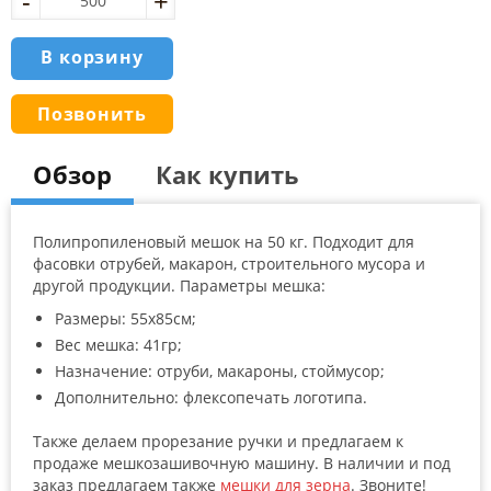
s
t
o
В корзину
m
e
r
r
Позвонить
a
t
i
n
Обзор
Как купить
g
s
Полипропиленовый мешок на 50 кг. Подходит для
фасовки отрубей, макарон, строительного мусора и
другой продукции. Параметры мешка:
Размеры: 55х85см;
Вес мешка: 41гр;
Назначение: отруби, макароны, стоймусор;
Дополнительно: флексопечать логотипа.
Также делаем прорезание ручки и предлагаем к
продаже мешкозашивочную машину. В наличии и под
заказ предлагаем также
мешки для зерна
. Звоните!