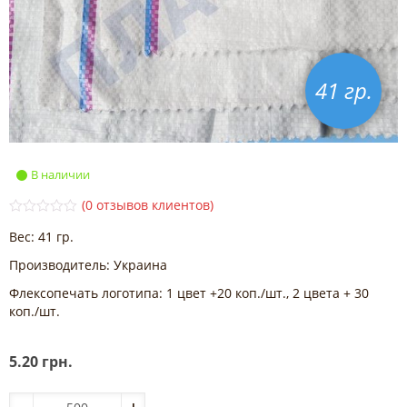
41 гр.
В наличии
(
0
отзывов клиентов)
0
5
0
Вес: 41 гр.
o
u
t
Производитель: Украина
o
f
Флексопечать логотипа: 1 цвет +20 коп./шт., 2 цвета + 30
b
коп./шт.
a
s
e
d
5.20
грн.
o
n
c
u