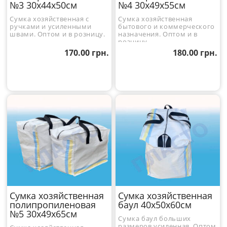
№3 30x44x50см
№4 30x49x55см
Сумка хозяйственная с
Сумка хозяйственная
ручками и усиленными
бытового и коммерческого
швами. Оптом и в розницу.
назначения. Оптом и в
розницу.
170.00
грн.
180.00
грн.
Сумка хозяйственная
Сумка хозяйственная
полипропиленовая
баул 40x50x60см
№5 30x49x65см
Сумка баул больших
размеров усиленная. Оптом