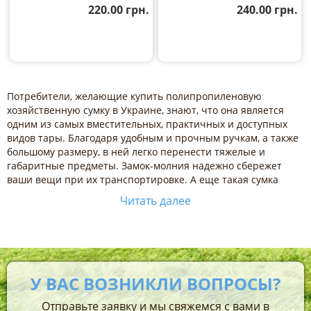
220.00
грн.
240.00
грн.
Потребители, желающие купить полипропиленовую
хозяйственную сумку в Украине, знают, что она является
одним из самых вместительных, практичных и доступных
видов тары. Благодаря удобным и прочным ручкам, а также
большому размеру, в ней легко перенести тяжелые и
габаритные предметы. Замок-молния надежно сбережет
ваши вещи при их транспортировке. А еще такая сумка
стоит недорого, поэтому пользуется спросом среди
Читать далее
населения и представителей бизнеса.
Преимущества хозяйственных
сумок:
У ВАС ВОЗНИКЛИ ВОПРОСЫ?
плотное плетение, что делает их тарой, способной
выдерживать большой вес;
Отправьте заявку и мы свяжемся с вами в