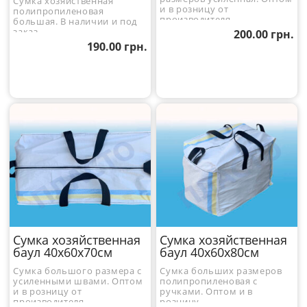
Сумка хозяйственная
и в розницу от
полипропиленовая
производителя.
большая. В наличии и под
заказ.
200.00
грн.
190.00
грн.
Сумка хозяйственная
Сумка хозяйственная
баул 40x60x70см
баул 40x60x80см
Сумка большого размера с
Сумка больших размеров
усиленными швами. Оптом
полипропиленовая с
и в розницу от
ручками. Оптом и в
производителя.
розницу.