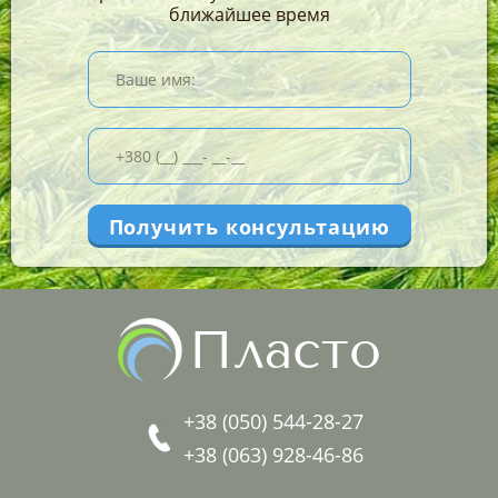
влагостойкость – ПВХ-волокна не впитывают жидкость,
ближайшее время
в частности, воду. Поэтому они надежно защищают
содержимое хозяйственной сумки полипропиленовой
от дождя и мокрого снега;
практичность и объемность – в такую тару легко
поместится груз разной формы. Ее легко хранить в
сложенном состоянии и брать с собой для
транспортировки вещей, купленных оптом большими
партиями;
простота в уходе – для чистки сумки чаще всего не
требуется специальных средств, вымыть ее можно
проточной водой.
Где можно использовать сумки
Пласто
полипропиленовые:
Полипропиленовые сумки используют в таких сферах
бизнеса и повседневной жизни:
+38 (050) 544-28-27
в логистике – для перемещения, транспортировки и
+38 (063) 928-46-86
складирования различных грузов;