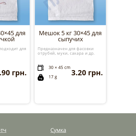
30×45 для
Мешок 5 кг 30×45 для
учкой
сыпучих
подходит для
Предназначен для фасовки
отрубей, муки, сахара и др.
30 × 45 cm
.90
грн.
3.20
грн.
17 g
отч
Сумка