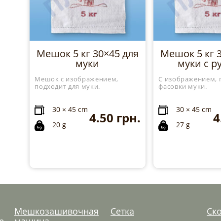
Мешок 5 кг 30×45 для
Мешок 5 кг 
муки
муки с р
Мешок с изображением,
С изображением, 
подходит для муки.
фасовки муки.
30 × 45 cm
30 × 45 cm
4.50
грн.
4
20 g
27 g
Мешкозашивочная
Сетка
Ск