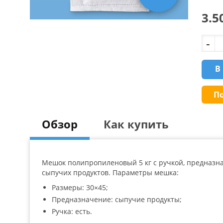
o
n
3.5
c
u
s
t
o
m
e
В
r
r
a
t
П
i
n
g
s
Обзор
Как купить
Мешок полипропиленовый 5 кг с ручкой, предназнач
сыпучих продуктов. Параметры мешка:
Размеры: 30×45;
Предназначение: сыпучие продукты;
Ручка: есть.