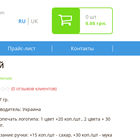
om
0
шт
RU
UK
0.00
грн.
Прайс-лист
Контакты
й
аличии
(
0
отзывов клиентов)
7 гр.
водитель: Украина
печать логотипа: 1 цвет +20 коп./шт., 2 цвета + 30
т.
ание ручки: +15 коп./шт - сахар, +30 коп./шт - мука