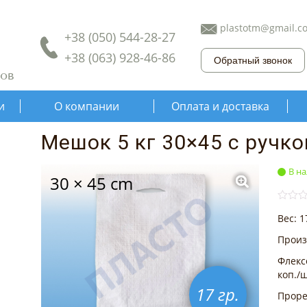
plastotm@gmail.c
+38 (050) 544-28-27
+38 (063) 928-46-86
Обратный звонок
ов
и
О компании
Оплата и доставка
Мешок 5 кг 30×45 с ручко
В н
30 × 45 cm
0
5
0
Вес: 1
o
u
t
Произ
o
f
Флексо
b
коп./ш
a
s
17 гр.
Прорез
e
d