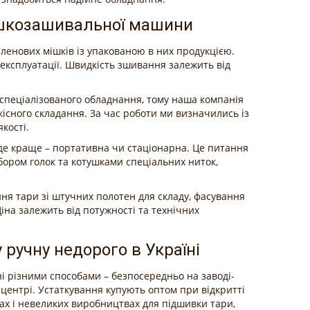
ішкозашивальної машини
ленових мішків із упакованою в них продукцією.
експлуатації. Швидкість зшивання залежить від
спеціалізованого обладнання, тому наша компанія
кісного складання. За час роботи ми визначились із
кості.
йде краще – портативна чи стаціонарна. Це питання
ром голок та котушками спеціальних ниток,
я тари зі штучних полотен для складу, фасування
іна залежить від потужності та технічних
ручну недорого в Україні
 різними способами – безпосередньо на заводі-
 центрі. Устаткування купують оптом при відкритті
дах і невеликих виробництвах для підшивки тари,