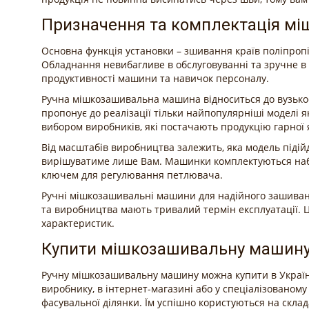
Призначення та комплектація м
Основна функція установки – зшивання країв поліпропі
Обладнання невибагливе в обслуговуванні та зручне в 
продуктивності машини та навичок персоналу.
Ручна мішкозашивальна машина відноситься до вузько
пропонує до реалізації тільки найпопулярніші моделі я
вибором виробників, які постачають продукцію гарної я
Від масштабів виробництва залежить, яка модель піді
вирішуватиме лише Вам. Машинки комплектуються набо
ключем для регулювання петлювача.
Ручні мішкозашивальні машини для надійного зашиванн
та виробництва мають тривалий термін експлуатації. Ц
характеристик.
Купити мішкозашивальну машину 
Ручну мішкозашивальну машину можна купити в Україні
виробнику, в інтернет-магазині або у спеціалізованому
фасувальної ділянки. Їм успішно користуються на скла