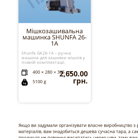
Мішкозашивальна
машинка SHUNFA 26-
1A
Shunfa GK26-1A – ручна
машина для зашивки мішків у
повній комплектації.
2,650.00
400 × 280 × 385 cm
грн.
5100 g
Якщо ви задумали організувати власне виробництво з р
матеріалів, вам знадобиться дешева сучасна тара, а са
продукція не повинна висипатись через шви, тому вам