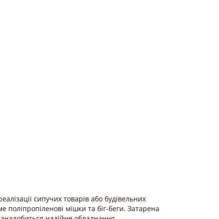
еалізації сипучих товарів або будівельних
ме поліпропіленові мішки та біг-беги. Затарена
 знадобиться надійне обладнання.