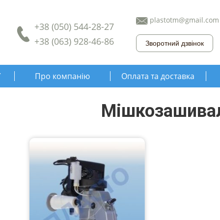
plastotm@gmail.com
+38 (050) 544-28-27
+38 (063) 928-46-86
Зворотний дзвінок
ї
Про компанію
Оплата та доставка
Мішкозашива