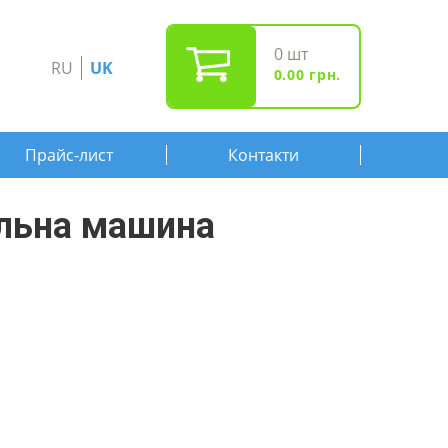
0
шт
RU
UK
0.00
грн.
Прайс-лист
Контакти
льна машина