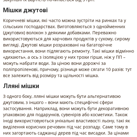
Мішки джутові
Коричневі мішки, які часто можна зустріти на ринках та у
сільських господарствах. Виготовляються з однойменних
(джутових) волокон з деякими добавками. Переважно
використовуються для харчових продуктів у сухому, сирому
вигляді. Джутові мішки розраховані на багаторічне
використання, вони підлягають ремонту. Такі мішки відмінно
«дихають», а ось з ізоляцією у них трохи гірше, ніж у ПП –
можуть набрати води. За ціною вони дорожчі за
поліпропіленові, причому, різниця може сягати 10 разів: тут
все залежить від розміру та щільності мішка.
Лляні мішки
З одного боку, лляні мішки можуть бути альтернативою
джутовим, з іншого – вони мають специфічні сфери
застосування. Наприклад, вони можуть бути декоративною
упаковкою для подарунків, сувенірів або косметики. Також
іноді використовуються унікальні властивості льону, такі як
виділення корисних речовин під час розпаду. Саме тому в
них загортають саджанці дерев під час висадки. За цінами