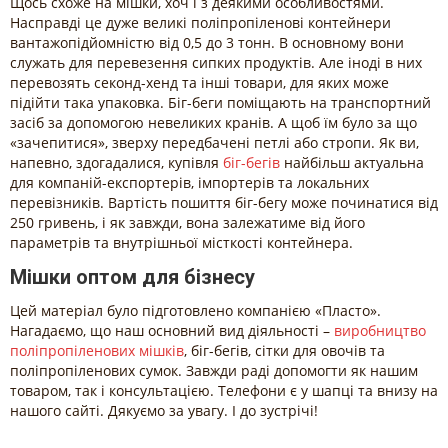
Щось схоже на мішки, хоч і з деякими особливостями.
Насправді це дуже великі поліпропіленові контейнери
вантажопідйомністю від 0,5 до 3 тонн. В основному вони
служать для перевезення сипких продуктів. Але іноді в них
перевозять секонд-хенд та інші товари, для яких може
підійти така упаковка. Біг-беги поміщають на транспортний
засіб за допомогою невеликих кранів. А щоб їм було за що
«зачепитися», зверху передбачені петлі або стропи. Як ви,
напевно, здогадалися, купівля
біг-бегів
найбільш актуальна
для компаній-експортерів, імпортерів та локальних
перевізників. Вартість пошиття біг-бегу може починатися від
250 гривень, і як завжди, вона залежатиме від його
параметрів та внутрішньої місткості контейнера.
Мішки оптом для бізнесу
Цей матеріал було підготовлено компанією «Пласто».
Нагадаємо, що наш основний вид діяльності –
виробництво
поліпропіленових мішків
, біг-бегів, сітки для овочів та
поліпропіленових сумок. Завжди раді допомогти як нашим
товаром, так і консультацією. Телефони є у шапці та внизу на
нашого сайті. Дякуємо за увагу. І до зустрічі!