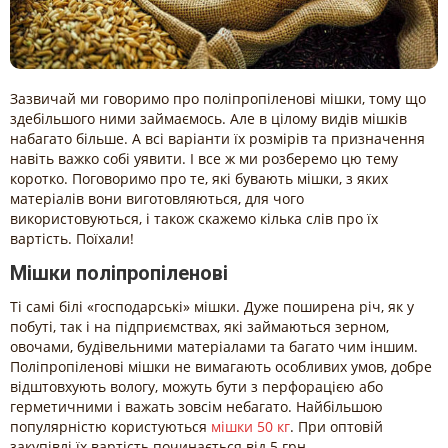
Зазвичай ми говоримо про поліпропіленові мішки, тому що
здебільшого ними займаємось. Але в цілому видів мішків
набагато більше. А всі варіанти їх розмірів та призначення
навіть важко собі уявити. І все ж ми розберемо цю тему
коротко. Поговоримо про те, які бувають мішки, з яких
матеріалів вони виготовляються, для чого
використовуються, і також скажемо кілька слів про їх
вартість. Поїхали!
Мішки поліпропіленові
Ті самі білі «господарські» мішки. Дуже поширена річ, як у
побуті, так і на підприємствах, які займаються зерном,
овочами, будівельними матеріалами та багато чим іншим.
Поліпропіленові мішки не вимагають особливих умов, добре
відштовхують вологу, можуть бути з перфорацією або
герметичними і важать зовсім небагато. Найбільшою
популярністю користуються
мішки 50 кг
. При оптовій
закупівлі їх вартість починається від 5 грн.