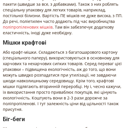
пакети (швидше за все, з добавками). Також з них роблять
спеціальну упаковку для легких товарів, наприклад,
постільної білизни. Вартість ПЕ мішків не дуже висока, з ПП.
До речі, поліетилен часто додають під час виробництва
поліпропіленових мішків
. Там він забезпечує додаткову
еластичність, іноді дуже необхідну.
Мішки крафтові
Або крафт-мішки. Складаються з багатошарового картону
(спеціального паперу), використовуються в основному для
харчових та нехарчових сипких товарів. Серед переваг цієї
упаковки – підвищена екологічність, аж до того, що вони
можуть швидко розпадатися при утилізації, не завдаючи
шкоди навколишньому середовищу. Крім того, крафтові
мішки підлягають вторинній переробці. Ну і, чесно кажучи,
їх використання просто приваблює покупців, які цінують
екологічність. Коштують вони в 2-3 рази дорожче за
поліпропіленові. І тут залежність ціни від щільності також
присутня.
Біг-беги