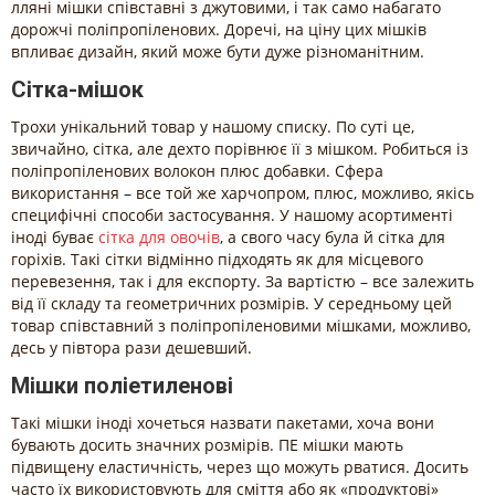
лляні мішки співставні з джутовими, і так само набагато
дорожчі поліпропіленових. Доречі, на ціну цих мішків
впливає дизайн, який може бути дуже різноманітним.
Сітка-мішок
Трохи унікальний товар у нашому списку. По суті це,
звичайно, сітка, але дехто порівнює її з мішком. Робиться із
поліпропіленових волокон плюс добавки. Сфера
використання – все той же харчопром, плюс, можливо, якісь
специфічні способи застосування. У нашому асортименті
іноді буває
сітка для овочів
, а свого часу була й сітка для
горіхів. Такі сітки відмінно підходять як для місцевого
перевезення, так і для експорту. За вартістю – все залежить
від її складу та геометричних розмірів. У середньому цей
товар співставний з поліпропіленовими мішками, можливо,
десь у півтора рази дешевший.
Мішки поліетиленові
Такі мішки іноді хочеться назвати пакетами, хоча вони
бувають досить значних розмірів. ПЕ мішки мають
підвищену еластичність, через що можуть рватися. Досить
часто їх використовують для сміття або як «продуктові»